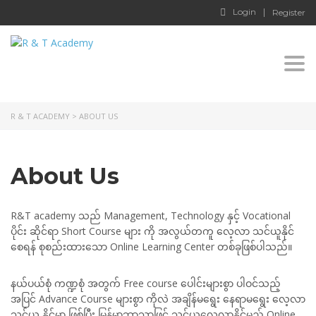
Login
Register
Togg
navi
R & T ACADEMY
>
ABOUT US
About Us
R&T academy သည် Management, Technology နှင့် Vocational
ပိုင်း ဆိုင်ရာ Short Course များ ကို အလွယ်တကူ လေ့လာ သင်ယူနိုင်
စေရန် စုစည်းထားသော Online Learning Center တစ်ခုဖြစ်ပါသည်။
နယ်ပယ်စုံ ကဏ္ဍစုံ အတွက် Free course ပေါင်းများစွာ ပါဝင်သည့်
အပြင် Advance Course များစွာ ကိုလဲ အချိန်မရွေး နေရာမရွေး လေ့လာ
သင်ယူ နိုင်မှာ ဖြစ်ပြီး မြန်မာဘာသာဖြင့် သင်ယူလေ့လာနိုင်မည့် Online