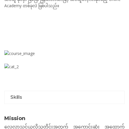
Academy တစ်ခုလဲ ဖြစ်ပါသည်။
Skills
Mission
လေ့လာသင်ယူလိုသူတိုင်းအတွက်
အကောင်းဆုံး
အထောက်