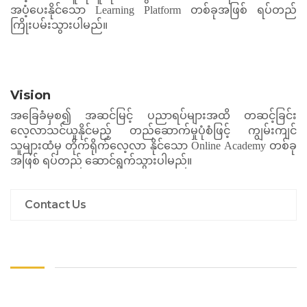
အပံ့ပေးနိုင်သော
Learning Platform
တစ်ခု
အဖြစ်
ရပ်တည်
ကြိုးပမ်းသွားပါမည်။
Vision
အခြေခံ
မှ
စ၍
အဆင်မြင့်
ပညာရပ်များ
အထိ
တဆင့်ခြင်း
လေ့လာသင်ယူနိုင်မည့်
တည်ဆောက်မှု
ပုံစံဖြင့်
ကျွမ်းကျင်
သူများ
ထံမှ
တိုက်ရိုက်လေ့လာ
နိုင်သော
Online Academy
တစ်ခု
အဖြစ်
ရပ်တည်
ဆောင်ရွက်သွားပါမည်။
Contact Us